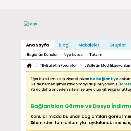
Ana Sayfa
Blog
Makaleler
Gruplar
Bugünün Konuları
Üye Listesi
Takvim
TRvBulletin Forumları
vBulletin Modifikasyonları
Eğer bu sitemize ilk ziyaretinizse
bu bağlantıya
dokunu
Siz de hemen şimdi kaydolmayı düşünüyorsanız
ücrets
Ya da daha önceden sitemize üye olup şifrenizi unutt
Bağlantıları Görme ve Dosya İndirme 
Konularımızda bulunan bağlantıları görebilmeni
Sitemizden tam anlamıyla faydalanabilmeniz iç