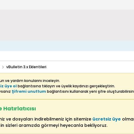
vBulletin 3.x Eklentileri
n ve yardım konularını inceleyin.
iz üye ol
bağlantısına tıklayın ve üyelik kaydınızı gerçekleştirin.
uysanız
Şifremi unuttum
bağlantısını kullanarak yeni şifre oluşturabilirsin
Hatırlatıcısı
z ve dosyaları indirebilmeniz için sitemize
ücretsiz üye
olman
in sizleri aramızda görmeyi heyecanla bekliyoruz.