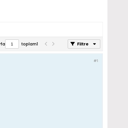
yfa
toplam
1
Filtre
#1