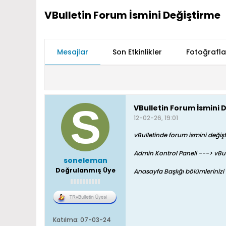
VBulletin Forum İsmini Değiştirme
Mesajlar
Son Etkinlikler
Fotoğrafla
VBulletin Forum İsmini 
12-02-26, 19:01
vBulletinde forum ismini değiştir
Admin Kontrol Paneli ---> vBul
soneleman
Doğrulanmış Üye
Anasayfa Başlığı bölümlerinizi 
Katılma:
07-03-24