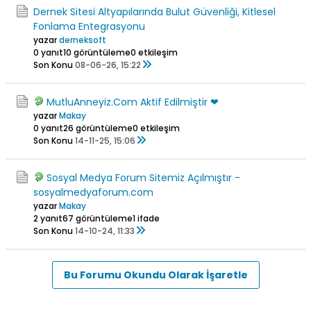
Dernek Sitesi Altyapılarında Bulut Güvenliği, Kitlesel
Fonlama Entegrasyonu
yazar
derneksoft
0 yanıt
10 görüntüleme
0 etkileşim
Son Konu
08-06-26, 15:22
MutluAnneyiz.Com Aktif Edilmiştir ❤
yazar
Makay
0 yanıt
26 görüntüleme
0 etkileşim
Son Konu
14-11-25, 15:06
Sosyal Medya Forum Sitemiz Açılmıştır -
sosyalmedyaforum.com
yazar
Makay
2 yanıt
67 görüntüleme
1 ifade
Son Konu
14-10-24, 11:33
Bu Forumu Okundu Olarak İşaretle