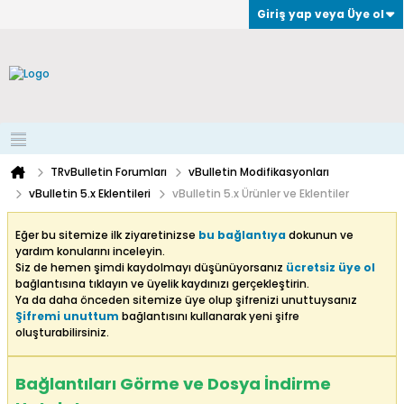
Giriş yap veya Üye ol
TRvBulletin Forumları
vBulletin Modifikasyonları
vBulletin 5.x Eklentileri
vBulletin 5.x Ürünler ve Eklentiler
Eğer bu sitemize ilk ziyaretinizse
bu bağlantıya
dokunun ve
yardım konularını inceleyin.
Siz de hemen şimdi kaydolmayı düşünüyorsanız
ücretsiz üye ol
bağlantısına tıklayın ve üyelik kaydınızı gerçekleştirin.
Ya da daha önceden sitemize üye olup şifrenizi unuttuysanız
Şifremi unuttum
bağlantısını kullanarak yeni şifre
oluşturabilirsiniz.
Bağlantıları Görme ve Dosya İndirme