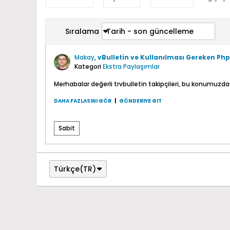
Sıralama
Tarih - son güncelleme
Makay
,
vBulletin ve Kullanılması Gereken Ph
Kategori
Ekstra Paylaşımlar
Merhabalar değerli trvbulletin takipçileri, bu konumuzda
DAHA FAZLASINI GÖR
|
GÖNDERIYE GIT
Sabit
Türkçe(TR)