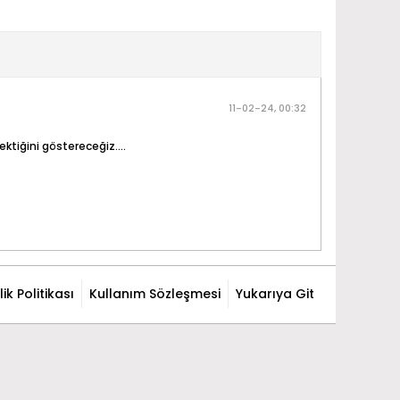
11-02-24, 00:32
ktiğini göstereceğiz....
ilik Politikası
Kullanım Sözleşmesi
Yukarıya Git