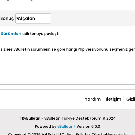
Sonuç
Alçalan
p Sürümleri
adlı konuyu paylaştı.
 sizlere vBulletin sürümlerinize göre hangi Php versiyonunu seçmeniz gere
Yardım
İletişim
Gizl
TRvBulletin - vBulletin Türkiye Destek Forum © 2024
Powered by
vBulletin®
Version 6.0.3
Copyright © 2026 MH Sub I, LLC dba vBulletin. Tüm hakları saklıdır