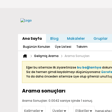
Ana Sayfa
Blog
Makaleler
Gruplar
Bugünün Konuları
Üye Listesi
Takvim
Gelişmiş Arama
Arama Sonuçları
Eğer bu sitemize ilk ziyaretinizse
bu bağlantıya
dokunu
Siz de hemen şimdi kaydolmayı düşünüyorsanız
ücrets
Ya da daha önceden sitemize üye olup şifrenizi unutt
Arama sonuçları
Arama Sonuçları:
0.0042 saniye içinde 1 sonuç.
Kelimeler
Üyeler
Etiketler
hangi php 