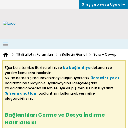
Giriş yap veya Üye ol
TRvBulletin Forumları
vBulletin Genel
Soru - Cevap
Eğer bu sitemize ilk ziyaretinizse
bu bağlantıya
dokunun ve
yardım konularını inceleyin.
Siz de hemen şimdi kaydolmayı düşünüyorsanız
ücretsiz üye ol
bağlantısına tıklayın ve üyelik kaydınızı gerçekleştirin.
Ya da daha önceden sitemize üye olup şifrenizi unuttuysanız
Şifremi unuttum
bağlantısını kullanarak yeni şifre
oluşturabilirsiniz.
Bağlantıları Görme ve Dosya İndirme
Hatırlatıcısı