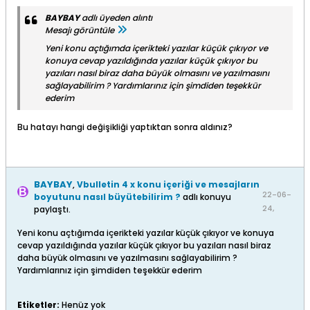
BAYBAY
adlı üyeden alıntı
Mesajı görüntüle
Yeni konu açtığımda içerikteki yazılar küçük çıkıyor ve
konuya cevap yazıldığında yazılar küçük çıkıyor bu
yazıları nasıl biraz daha büyük olmasını ve yazılmasını
sağlayabilirim ? Yardımlarınız için şimdiden teşekkür
ederim
Bu hatayı hangi değişikliği yaptıktan sonra aldınız?
BAYBAY
,
Vbulletin 4 x konu içeriği ve mesajların
22-06-
boyutunu nasıl büyütebilirim ?
adlı konuyu
24,
paylaştı.
15:52
Yeni konu açtığımda içerikteki yazılar küçük çıkıyor ve konuya
cevap yazıldığında yazılar küçük çıkıyor bu yazıları nasıl biraz
daha büyük olmasını ve yazılmasını sağlayabilirim ?
Yardımlarınız için şimdiden teşekkür ederim
Etiketler:
Henüz yok